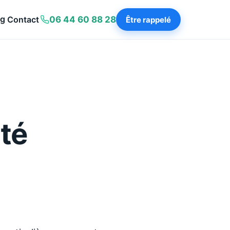
og
Contact
06 44 60 88 28
Être rappelé
ité