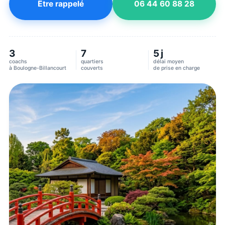
Être rappelé
06 44 60 88 28
3
7
5 j
coachs
quartiers
délai moyen
à
Boulogne-Billancourt
couverts
de prise en charge