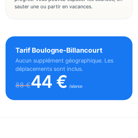
sauter une ou partir en vacances.
Tarif
Boulogne-Billancourt
Aucun supplément géographique. Les
déplacements sont inclus.
44
€
88
€
/séance