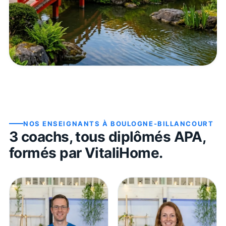
NOS ENSEIGNANTS À
BOULOGNE-BILLANCOURT
3
coach
s
, tous diplômés APA,
formés par VitaliHome.