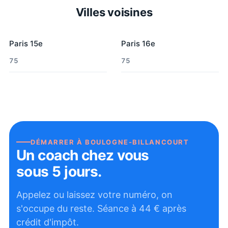
Villes voisines
Paris 15e
Paris 16e
75
75
DÉMARRER À
BOULOGNE-BILLANCOURT
Un coach chez vous
sous 5 jours.
Appelez ou laissez votre numéro, on
s'occupe du reste. Séance à
44
€ après
crédit d'impôt.