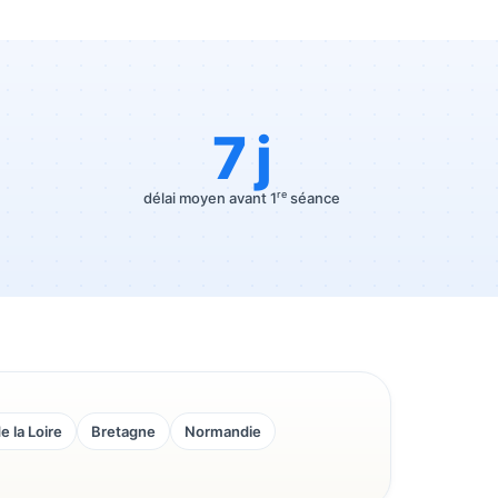
7 j
re
délai moyen avant 1
séance
e la Loire
Bretagne
Normandie