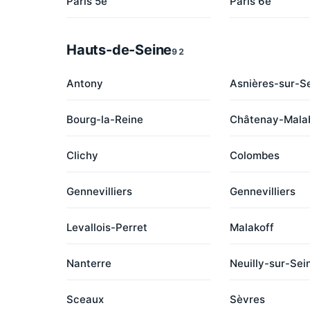
Paris 5e
Paris 6e
Hauts-de-Seine
92
Antony
Asnières-sur-S
Bourg-la-Reine
Châtenay-Mala
Clichy
Colombes
Gennevilliers
Gennevilliers
Levallois-Perret
Malakoff
Nanterre
Neuilly-sur-Sei
Sceaux
Sèvres