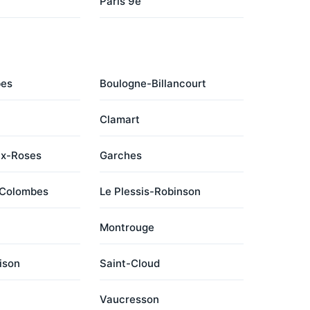
Paris 9e
bes
Boulogne-Billancourt
Clamart
ux-Roses
Garches
-Colombes
Le Plessis-Robinson
Montrouge
ison
Saint-Cloud
Vaucresson