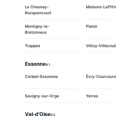
Le Chesnay-
Maisons-Laffitt
Rocquencourt
Montigny-le-
Plaisir
Bretonneux
Trappes
Vélizy-Villacou
Essonne
91
Corbeil-Essonnes
Évry-Courcour
Savigny-sur-Orge
Yerres
Val-d'Oise
95