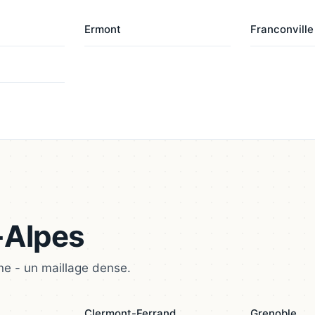
Ermont
Franconville
-Alpes
ne - un maillage dense.
Clermont-Ferrand
Grenoble