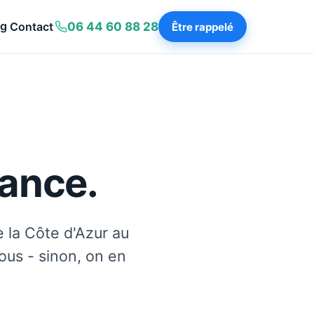
og
Contact
06 44 60 88 28
Être rappelé
ance.
e la Côte d'Azur au
ous - sinon, on en