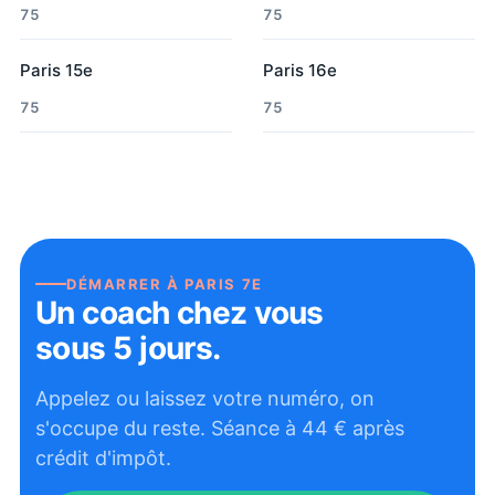
75
75
Paris 15e
Paris 16e
75
75
DÉMARRER À
PARIS 7E
Un coach chez vous
sous 5 jours.
Appelez ou laissez votre numéro, on
s'occupe du reste. Séance à
44
€ après
crédit d'impôt.