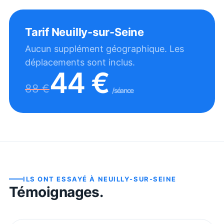
Tarif
Neuilly-sur-Seine
Aucun supplément géographique. Les
déplacements sont inclus.
44
€
88
€
/séance
ILS ONT ESSAYÉ À
NEUILLY-SUR-SEINE
Témoignages.