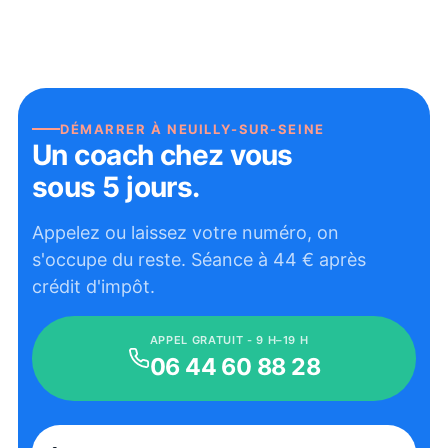
DÉMARRER À
NEUILLY-SUR-SEINE
Un coach chez vous
sous 5 jours.
Appelez ou laissez votre numéro, on
s'occupe du reste. Séance à
44
€ après
crédit d'impôt.
APPEL GRATUIT - 9 H–19 H
06 44 60 88 28