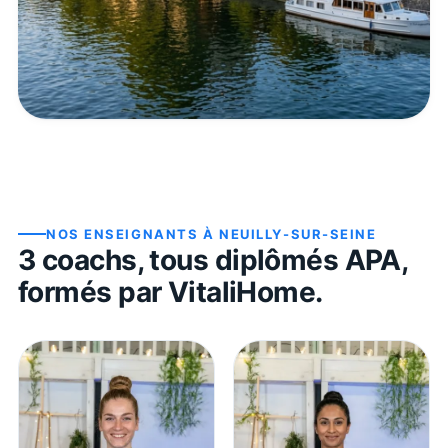
NOS ENSEIGNANTS À
NEUILLY-SUR-SEINE
3
coach
s
, tous diplômés APA,
formés par VitaliHome.