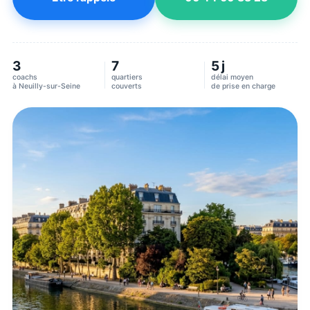
3
7
5 j
coachs
quartiers
délai moyen
à
Neuilly-sur-Seine
couverts
de prise en charge