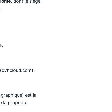
iHome
, dont le siège
.
AN
 (ovhcloud.com).
 graphique) est la
 la propriété