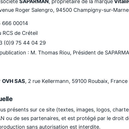
a société
SAPARMAN
, propriétaire de la marque
Vital
0 Avenue Roger Salengro, 94500 Champigny-sur-Marne
5 666 00014
u RCS de Créteil
3 (0)9 75 44 04 29
a publication : M. Thomas Riou, Président de SAPARM
r
OVH SAS
, 2 rue Kellermann, 59100 Roubaix, France
uelle
s présents sur ce site (textes, images, logos, charte
ou de ses partenaires, et est protégé par le droit de
eproduction sans autorisation est interdite.