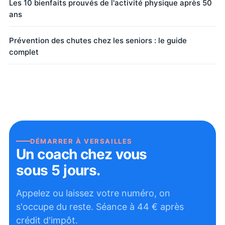
Les 10 bienfaits prouvés de l'activité physique après 50
ans
Prévention des chutes chez les seniors : le guide
complet
DÉMARRER À
VERSAILLES
Un coach chez vous
sous 5 jours.
Appelez ou laissez votre numéro, on
s'occupe du reste. Séance à
44
€ après
crédit d'impôt.