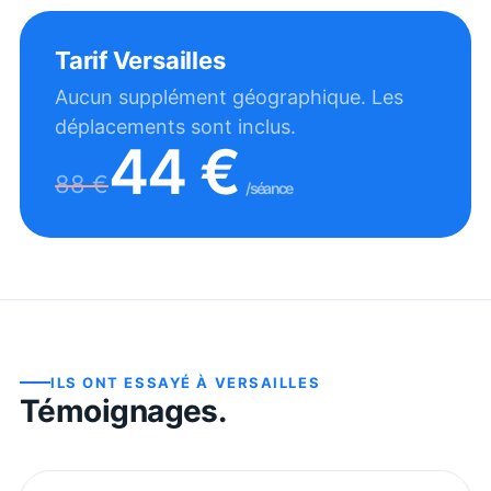
Tarif
Versailles
Aucun supplément géographique. Les
déplacements sont inclus.
44
€
88
€
/séance
ILS ONT ESSAYÉ À
VERSAILLES
Témoignages.