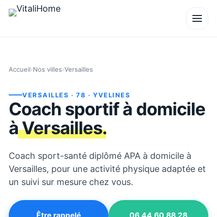
Accueil
›
Nos villes
›
Versailles
VERSAILLES
· 78
· YVELINES
Coach sportif à domicile
à
Versailles
.
Coach sport-santé diplômé APA à domicile à
Versailles, pour une activité physique adaptée et
un suivi sur mesure chez vous.
Être rappelé
06 44 60 88 28