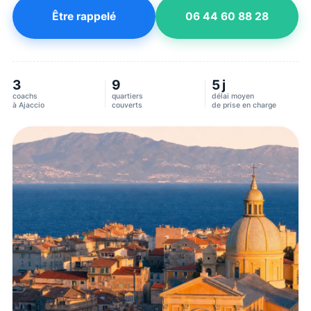
Être rappelé
06 44 60 88 28
3
9
5 j
coachs
quartiers
délai moyen
à
Ajaccio
couverts
de prise en charge