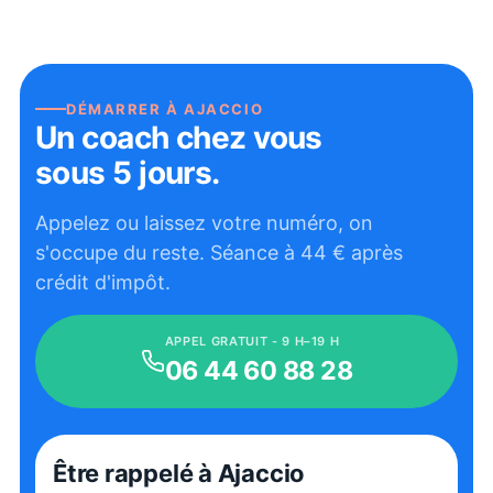
DÉMARRER À
AJACCIO
Un coach chez vous
sous 5 jours.
Appelez ou laissez votre numéro, on
s'occupe du reste. Séance à
44
€ après
crédit d'impôt.
APPEL GRATUIT - 9 H–19 H
06 44 60 88 28
Être rappelé
à Ajaccio