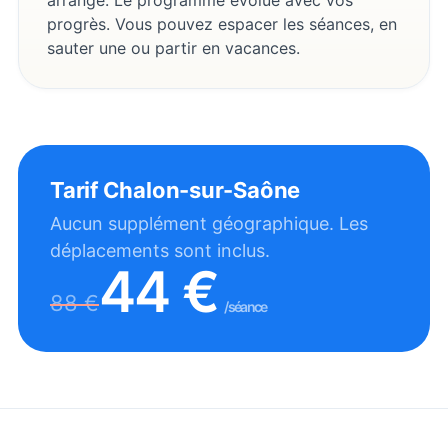
progrès. Vous pouvez espacer les séances, en
sauter une ou partir en vacances.
Tarif
Chalon-sur-Saône
Aucun supplément géographique. Les
déplacements sont inclus.
44
€
88
€
/séance