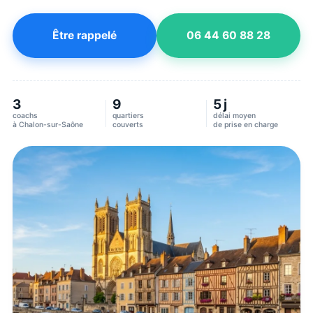
Être rappelé
06 44 60 88 28
3
9
5 j
coachs
quartiers
délai moyen
à
Chalon-sur-Saône
couverts
de prise en charge