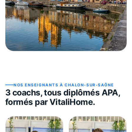
NOS ENSEIGNANTS À
CHALON-SUR-SAÔNE
3
coach
s
, tous diplômés APA,
formés par VitaliHome.