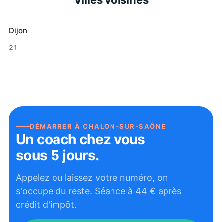
Dijon
21
DÉMARRER À
CHALON-SUR-SAÔNE
Un coach chez vous
sous 5 jours.
Appelez ou laissez votre numéro, on
s'occupe du reste. Séance à
44
€ après
crédit d'impôt.