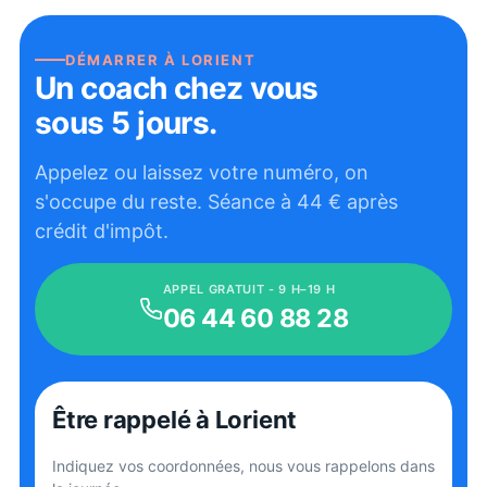
DÉMARRER À
LORIENT
Un coach chez vous
sous 5 jours.
Appelez ou laissez votre numéro, on
s'occupe du reste. Séance à
44
€ après
crédit d'impôt.
APPEL GRATUIT - 9 H–19 H
06 44 60 88 28
Être rappelé
à Lorient
Indiquez vos coordonnées, nous vous rappelons dans