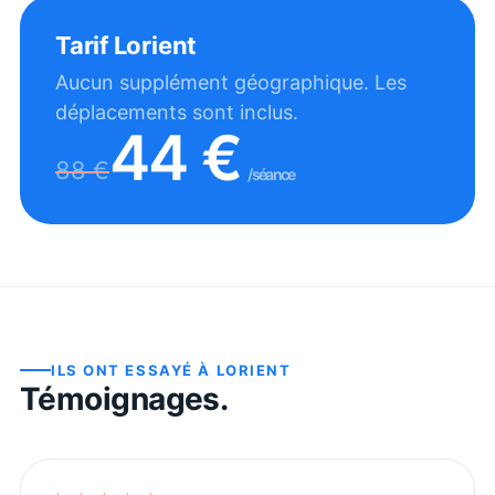
Tarif
Lorient
Aucun supplément géographique. Les
déplacements sont inclus.
44
€
88
€
/séance
ILS ONT ESSAYÉ À
LORIENT
Témoignages.