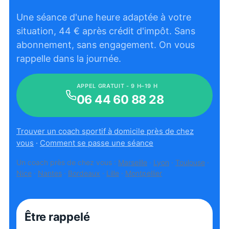
Une séance d'une heure adaptée à votre
situation,
44
€ après crédit d'impôt. Sans
abonnement, sans engagement. On vous
rappelle dans la journée.
APPEL GRATUIT - 9 H–19 H
06 44 60 88 28
Trouver un coach sportif à domicile près de chez
vous
·
Comment se passe une séance
Un coach près de chez vous :
Marseille
·
Lyon
·
Toulouse
·
Nice
·
Nantes
·
Bordeaux
·
Lille
·
Montpellier
Être rappelé