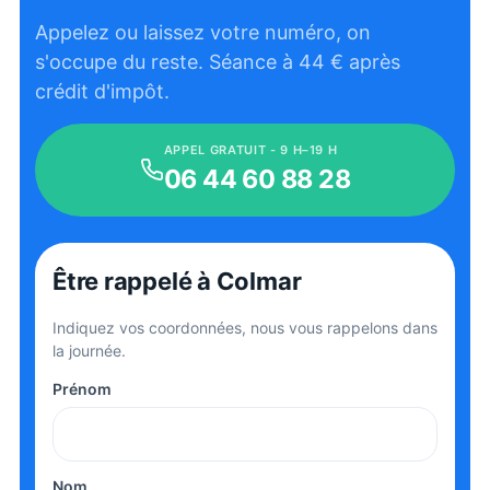
Appelez ou laissez votre numéro, on
s'occupe du reste. Séance à
44
€ après
crédit d'impôt.
APPEL GRATUIT - 9 H–19 H
06 44 60 88 28
Être rappelé
à Colmar
Indiquez vos coordonnées, nous vous rappelons dans
la journée.
Prénom
Nom