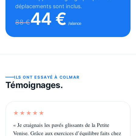
déplacements sont inclus.
44
€
88
€
/séance
ILS ONT ESSAYÉ À
COLMAR
Témoignages.
★★★★★
«
Je craignais les pavés glissants de la Petite
Venise. Grâce aux exercices d’équilibre faits chez