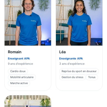
Romain
Léa
Enseignant APA
Enseignante APA
9
ans d'expérience
3
ans d'expérience
Cardio doux
Reprise du sport en douceur
Mobilité articulaire
Gestion du stress
Tonus
Marche active