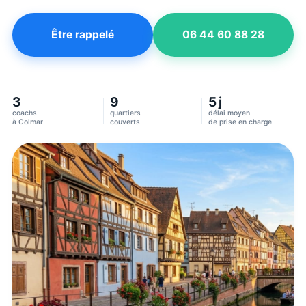
Être rappelé
06 44 60 88 28
3
9
5 j
coachs
quartiers
délai moyen
à
Colmar
couverts
de prise en charge