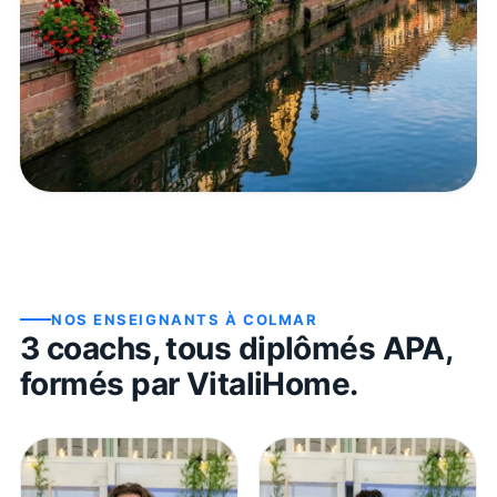
NOS ENSEIGNANTS À
COLMAR
3
coach
s
, tous diplômés APA,
formés par VitaliHome.