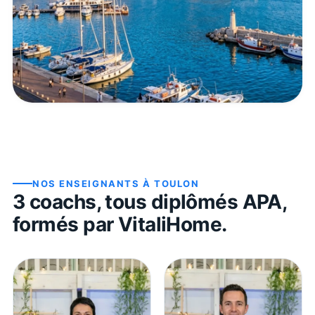
NOS ENSEIGNANTS À
TOULON
3
coach
s
, tous diplômés APA,
formés par VitaliHome.