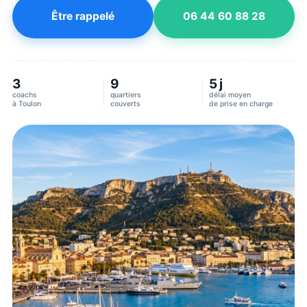
Être rappelé
06 44 60 88 28
3
9
5 j
coachs
quartiers
délai moyen
à
Toulon
couverts
de prise en charge