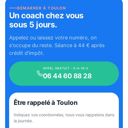
DÉMARRER À
TOULON
Un coach chez vous
sous 5 jours.
Appelez ou laissez votre numéro, on
s'occupe du reste. Séance à
44
€ après
crédit d'impôt.
APPEL GRATUIT - 9 H–19 H
06 44 60 88 28
Être rappelé
à Toulon
Indiquez vos coordonnées, nous vous rappelons dans
la journée.