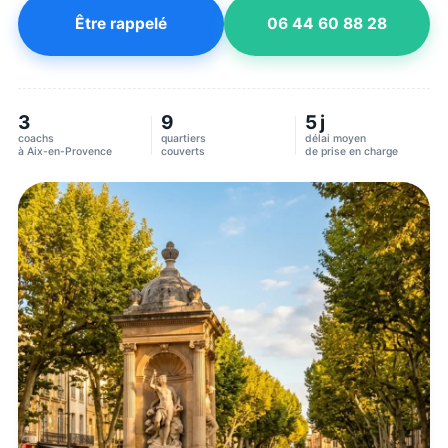
Être rappelé
06 44 60 88 28
3
9
5 j
coachs
quartiers
délai moyen
à
Aix-en-Provence
couverts
de prise en charge