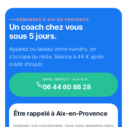
DÉMARRER À
AIX-EN-PROVENCE
Un coach chez vous
sous 5 jours.
Appelez ou laissez votre numéro, on
s'occupe du reste. Séance à
44
€ après
crédit d'impôt.
APPEL GRATUIT - 9 H–19 H
06 44 60 88 28
Être rappelé
à Aix-en-Provence
Indiquez vos coordonnées, nous vous rappelons dans