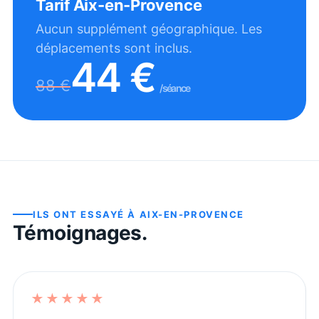
Tarif
Aix-en-Provence
Aucun supplément géographique. Les
déplacements sont inclus.
44
€
88
€
/séance
ILS ONT ESSAYÉ À
AIX-EN-PROVENCE
Témoignages.
★★★★★