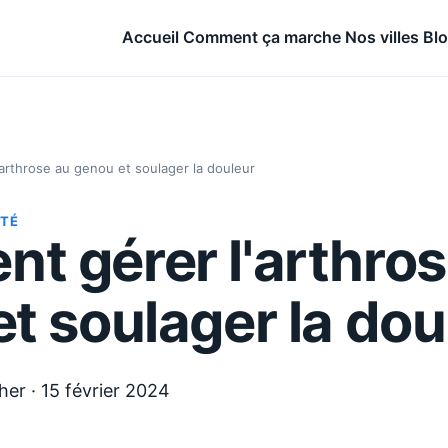
Accueil
Comment ça marche
Nos villes
Bl
arthrose au genou et soulager la douleur
NTÉ
t gérer l'arthros
t soulager la dou
her
·
15 février 2024