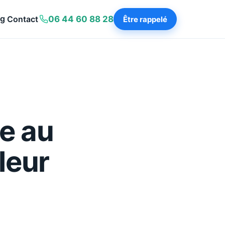
og
Contact
06 44 60 88 28
Être rappelé
e au
leur