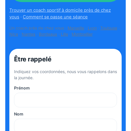
Trouver un coach sportif à domicile près de chez
vous
·
Comment se passe une séance
Un coach près de chez vous :
Marseille
·
Lyon
·
Toulouse
·
Nice
·
Nantes
·
Bordeaux
·
Lille
·
Montpellier
Être rappelé
Indiquez vos coordonnées, nous vous rappelons dans
la journée.
Prénom
Nom