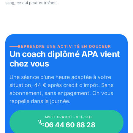
sang, ce qui peut entraîner
…
REPRENDRE UNE ACTIVITÉ EN DOUCEUR
Un coach diplômé APA vient
chez vous
Une séance d'une heure adaptée à votre
situation,
44
€ après crédit d'impôt. Sans
abonnement, sans engagement. On vous
rappelle dans la journée.
APPEL GRATUIT - 9 H–19 H
06 44 60 88 28