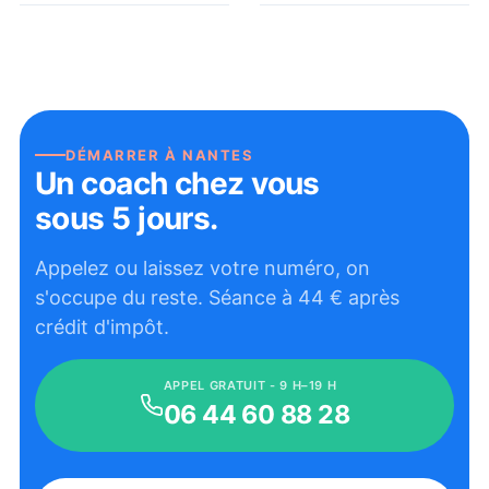
DÉMARRER À
NANTES
Un coach chez vous
sous 5 jours.
Appelez ou laissez votre numéro, on
s'occupe du reste. Séance à
44
€ après
crédit d'impôt.
APPEL GRATUIT - 9 H–19 H
06 44 60 88 28