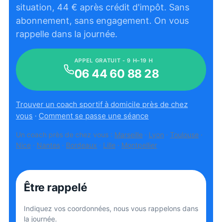
situation,
44
€ après crédit d'impôt. Sans
abonnement, sans engagement. On vous
rappelle dans la journée.
APPEL GRATUIT - 9 H–19 H
06 44 60 88 28
Trouver un coach sportif à domicile près de chez
vous
·
Comment se passe une séance
Un coach près de chez vous :
Marseille
·
Lyon
·
Toulouse
·
Nice
·
Nantes
·
Bordeaux
·
Lille
·
Montpellier
Être rappelé
Indiquez vos coordonnées, nous vous rappelons dans
la journée.