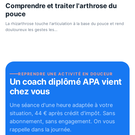
Comprendre et traiter l'arthrose du
pouce
La rhizarthrose touche l'articulation à la base du pouce et rend
douloureux les gestes les
…
REPRENDRE UNE ACTIVITÉ EN DOUCEUR
Un coach diplômé APA vient
chez vous
Une séance d'une heure adaptée à votre
situation,
44
€ après crédit d'impôt. Sans
abonnement, sans engagement. On vous
rappelle dans la journée.