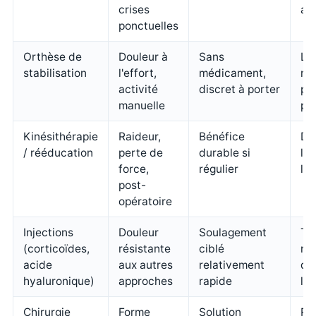
crises
au
ponctuelles
Orthèse de
Douleur à
Sans
Lim
stabilisation
l'effort,
médicament,
mo
activité
discret à porter
pe
manuelle
po
Kinésithérapie
Raideur,
Bénéfice
De
/ rééducation
perte de
durable si
l'a
force,
régulier
la
post-
opératoire
Injections
Douleur
Soulagement
Te
(corticoïdes,
résistante
ciblé
no
acide
aux autres
relativement
d'i
hyaluronique)
approches
rapide
lim
Chirurgie
Forme
Solution
Ré