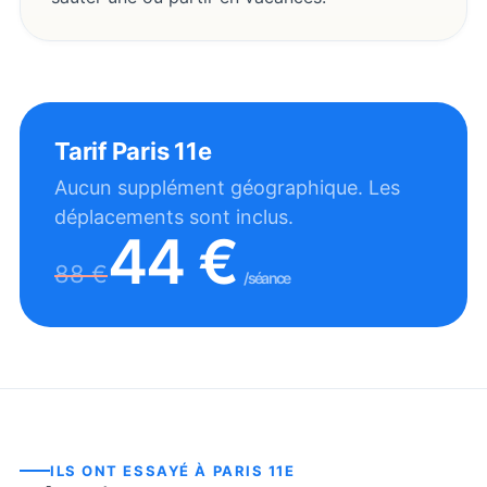
Tarif
Paris 11e
Aucun supplément géographique. Les
déplacements sont inclus.
44
€
88
€
/séance
ILS ONT ESSAYÉ À
PARIS 11E