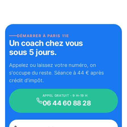
DÉMARRER À
PARIS 11E
Un coach chez vous
sous 5 jours.
Appelez ou laissez votre numéro, on
s'occupe du reste. Séance à
44
€ après
crédit d'impôt.
APPEL GRATUIT - 9 H–19 H
06 44 60 88 28