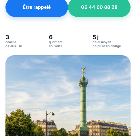
Être rappelé
06 44 60 88 28
3
6
5 j
coachs
quartiers
délai moyen
à
Paris 11e
couverts
de prise en charge