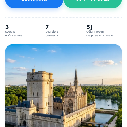
3
7
5 j
coachs
quartiers
délai moyen
à
Vincennes
couverts
de prise en charge