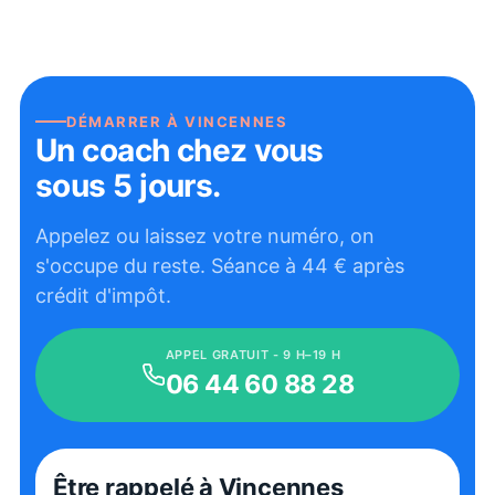
DÉMARRER À
VINCENNES
Un coach chez vous
sous 5 jours.
Appelez ou laissez votre numéro, on
s'occupe du reste. Séance à
44
€ après
crédit d'impôt.
APPEL GRATUIT - 9 H–19 H
06 44 60 88 28
Être rappelé
à Vincennes