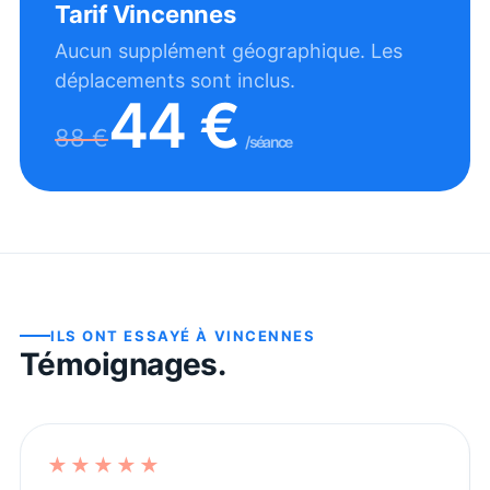
Tarif
Vincennes
Aucun supplément géographique. Les
déplacements sont inclus.
44
€
88
€
/séance
ILS ONT ESSAYÉ À
VINCENNES
Témoignages.
★★★★★