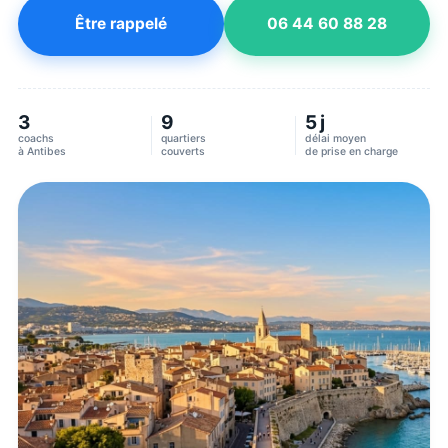
Être rappelé
06 44 60 88 28
3
9
5 j
coachs
quartiers
délai moyen
à
Antibes
couverts
de prise en charge