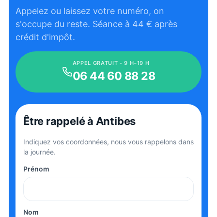
Appelez ou laissez votre numéro, on
s'occupe du reste. Séance à
44
€ après
crédit d'impôt.
APPEL GRATUIT - 9 H–19 H
06 44 60 88 28
Être rappelé
à Antibes
Indiquez vos coordonnées, nous vous rappelons dans
la journée.
Prénom
Nom