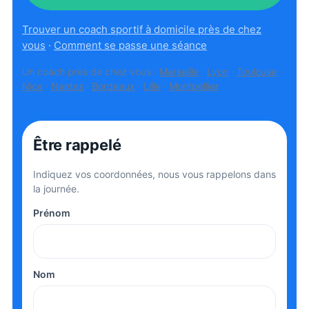
Trouver un coach sportif à domicile près de chez
vous
·
Comment se passe une séance
Un coach près de chez vous :
Marseille
·
Lyon
·
Toulouse
·
Nice
·
Nantes
·
Bordeaux
·
Lille
·
Montpellier
Être rappelé
Indiquez vos coordonnées, nous vous rappelons dans
la journée.
Prénom
Nom