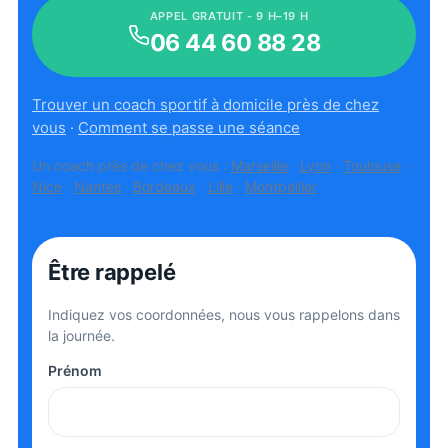
APPEL GRATUIT - 9 H–19 H
06 44 60 88 28
Trouver un coach sportif à domicile près de chez
vous
·
Comment se passe une séance
Un coach près de chez vous :
Marseille
·
Lyon
·
Toulouse
·
Nice
·
Nantes
·
Bordeaux
·
Lille
·
Montpellier
Être rappelé
Indiquez vos coordonnées, nous vous rappelons dans
la journée.
Prénom