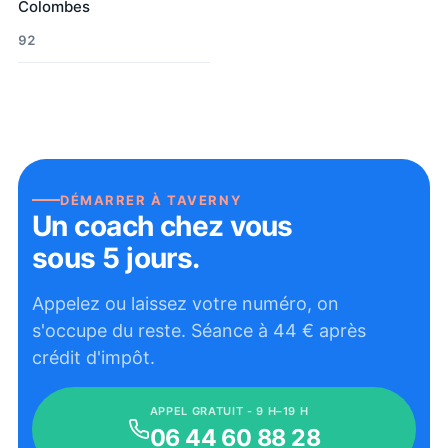
Colombes
92
DÉMARRER À
TAVERNY
Un coach chez vous
sous 5 jours.
Appelez ou laissez votre numéro, on
s'occupe du reste. Séance à
44
€ après
crédit d'impôt.
APPEL GRATUIT - 9 H–19 H
06 44 60 88 28