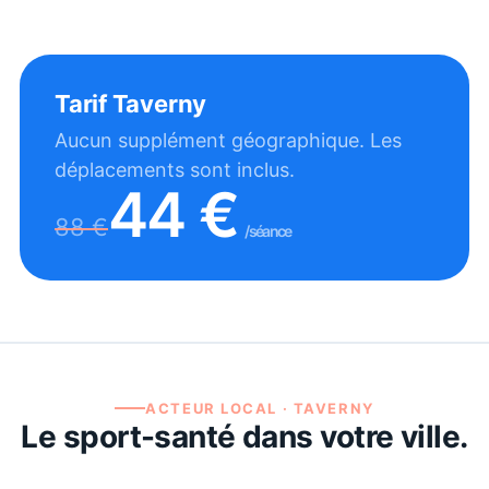
Tarif
Taverny
Aucun supplément géographique. Les
déplacements sont inclus.
44
€
88
€
/séance
ACTEUR LOCAL ·
TAVERNY
Le sport-santé dans votre ville.