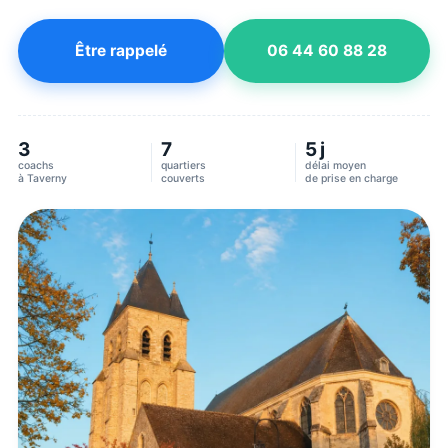
Être rappelé
06 44 60 88 28
3
7
5 j
coachs
quartiers
délai moyen
à
Taverny
couverts
de prise en charge