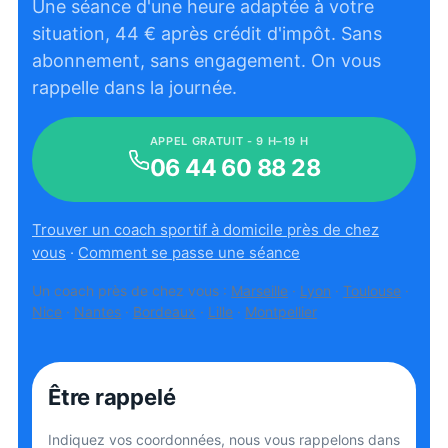
Une séance d'une heure adaptée à votre
situation,
44
€ après crédit d'impôt. Sans
abonnement, sans engagement. On vous
rappelle dans la journée.
APPEL GRATUIT - 9 H–19 H
06 44 60 88 28
Trouver un coach sportif à domicile près de chez
vous
·
Comment se passe une séance
Un coach près de chez vous :
Marseille
·
Lyon
·
Toulouse
·
Nice
·
Nantes
·
Bordeaux
·
Lille
·
Montpellier
Être rappelé
Indiquez vos coordonnées, nous vous rappelons dans