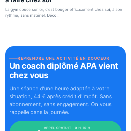
La gym douce senior, c'est bouger efficacement chez soi, à son
rythme, sans matériel. Déco
…
REPRENDRE UNE ACTIVITÉ EN DOUCEUR
Un coach diplômé APA vient
chez vous
Une séance d'une heure adaptée à votre
situation,
44
€ après crédit d'impôt. Sans
abonnement, sans engagement. On vous
rappelle dans la journée.
APPEL GRATUIT - 9 H–19 H