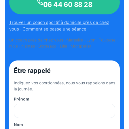
06 44 60 88 28
Trouver un coach sportif à domicile près de chez
vous
·
Comment se passe une séance
Un coach près de chez vous :
Marseille
·
Lyon
·
Toulouse
·
Nice
·
Nantes
·
Bordeaux
·
Lille
·
Montpellier
Être rappelé
Indiquez vos coordonnées, nous vous rappelons dans
la journée.
Prénom
Nom