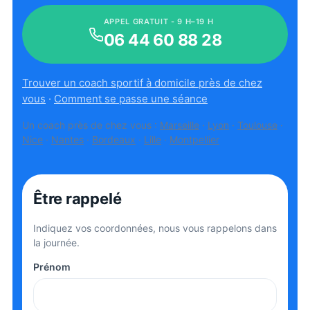
APPEL GRATUIT - 9 H–19 H
06 44 60 88 28
Trouver un coach sportif à domicile près de chez
vous
·
Comment se passe une séance
Un coach près de chez vous :
Marseille
·
Lyon
·
Toulouse
·
Nice
·
Nantes
·
Bordeaux
·
Lille
·
Montpellier
Être rappelé
Indiquez vos coordonnées, nous vous rappelons dans
la journée.
Prénom