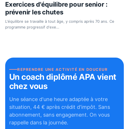
Exercices d'équilibre pour senior :
prévenir les chutes
L'équilibre se travaille à tout âge, y compris après 70 ans. Ce
programme progressif d'exe
…
REPRENDRE UNE ACTIVITÉ EN DOUCEUR
Un coach diplômé APA vient
chez vous
Une séance d'une heure adaptée à votre
situation,
44
€ après crédit d'impôt. Sans
abonnement, sans engagement. On vous
rappelle dans la journée.