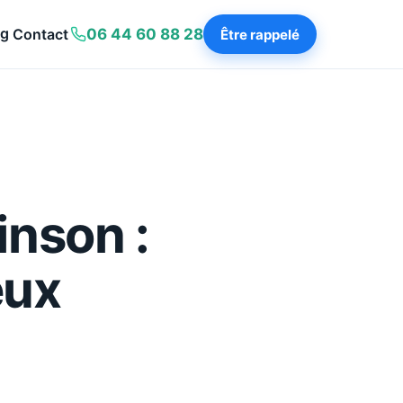
og
Contact
06 44 60 88 28
Être rappelé
inson :
eux