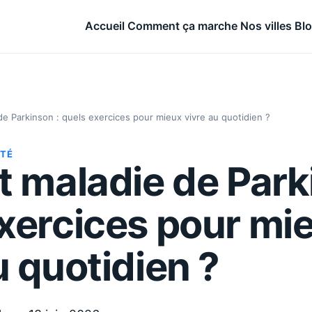
Accueil
Comment ça marche
Nos villes
Bl
de Parkinson : quels exercices pour mieux vivre au quotidien ?
NTÉ
t maladie de Park
xercices pour mi
u quotidien ?