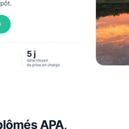
mpôt.
8
5 j
délai moyen
de prise en charge
iplômés APA,