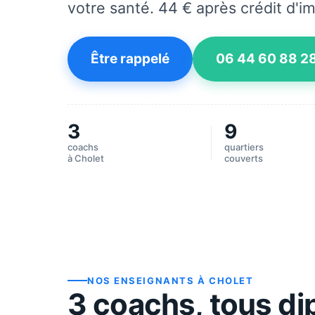
votre santé. 44 € après crédit d'i
Être rappelé
06 44 60 88 2
3
9
coachs
quartiers
à
Cholet
couverts
NOS ENSEIGNANTS À
CHOLET
3
coach
s
, tous d