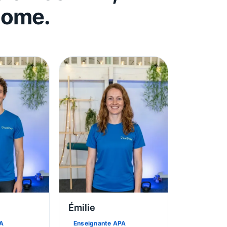
Home.
Émilie
PA
Enseignante APA