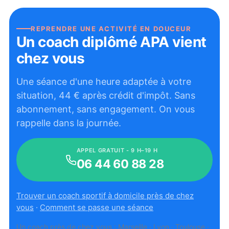
REPRENDRE UNE ACTIVITÉ EN DOUCEUR
Un coach diplômé APA vient
chez vous
Une séance d'une heure adaptée à votre
situation,
44
€ après crédit d'impôt. Sans
abonnement, sans engagement. On vous
rappelle dans la journée.
APPEL GRATUIT - 9 H–19 H
06 44 60 88 28
Trouver un coach sportif à domicile près de chez
vous
·
Comment se passe une séance
Un coach près de chez vous :
Marseille
·
Lyon
·
Toulouse
·