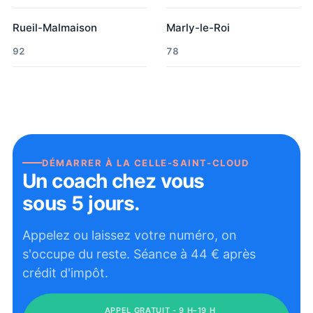
Rueil-Malmaison
Marly-le-Roi
92
78
DÉMARRER À
LA CELLE-SAINT-CLOUD
Un coach chez vous
sous 5 jours.
Appelez ou laissez votre numéro, on
s'occupe du reste. Séance à
44
€ après
crédit d'impôt.
APPEL GRATUIT - 9 H–19 H