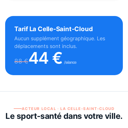
Tarif
La Celle-Saint-Cloud
Aucun supplément géographique. Les
déplacements sont inclus.
44
€
88
€
/séance
ACTEUR LOCAL ·
LA CELLE-SAINT-CLOUD
Le sport-santé dans votre ville.