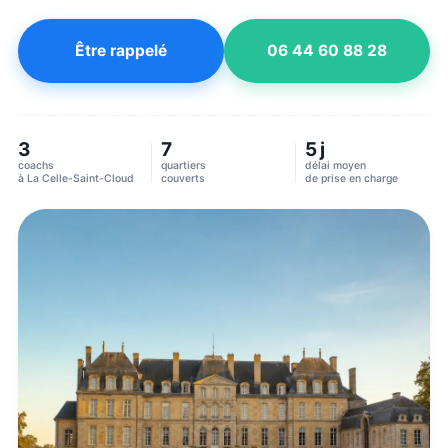
Être rappelé
06 44 60 88 28
3
7
5 j
coachs
quartiers
délai moyen
à
La Celle-Saint-Cloud
couverts
de prise en charge