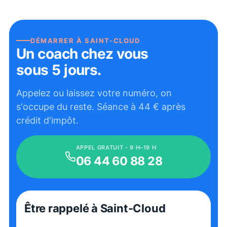
DÉMARRER À
SAINT-CLOUD
Un coach chez vous
sous 5 jours.
Appelez ou laissez votre numéro, on
s'occupe du reste. Séance à
44
€ après
crédit d'impôt.
APPEL GRATUIT - 9 H–19 H
06 44 60 88 28
Être rappelé
à Saint-Cloud