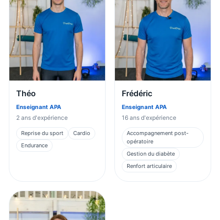
Théo
Frédéric
Enseignant APA
Enseignant APA
2
ans d'expérience
16
ans d'expérience
Reprise du sport
Cardio
Accompagnement post-
opératoire
Endurance
Gestion du diabète
Renfort articulaire