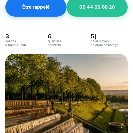
Être rappelé
06 44 60 88 28
3
6
5 j
coachs
quartiers
délai moyen
à
Saint-Cloud
couverts
de prise en charge