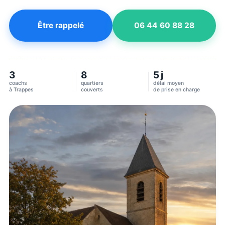
Être rappelé
06 44 60 88 28
3
8
5 j
coachs
quartiers
délai moyen
à
Trappes
couverts
de prise en charge