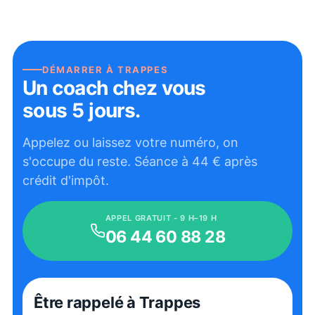
DÉMARRER À
TRAPPES
Un coach chez vous
sous 5 jours.
Appelez ou laissez votre numéro, on
s'occupe du reste. Séance à
44
€ après
crédit d'impôt.
APPEL GRATUIT - 9 H–19 H
06 44 60 88 28
Être rappelé
à Trappes