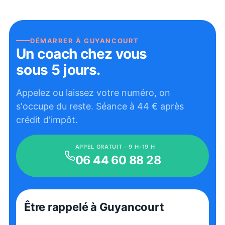
DÉMARRER À
GUYANCOURT
Un coach chez vous
sous 5 jours.
Appelez ou laissez votre numéro, on
s'occupe du reste. Séance à
44
€ après
crédit d'impôt.
APPEL GRATUIT - 9 H–19 H
06 44 60 88 28
Être rappelé
à Guyancourt