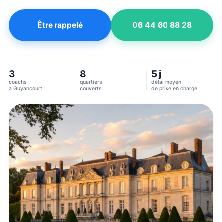
Être rappelé
06 44 60 88 28
3
8
5 j
coachs
quartiers
délai moyen
à
Guyancourt
couverts
de prise en charge