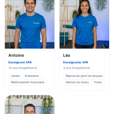
Antoine
Léa
Enseignant APA
Enseignante APA
10
ans d'expérience
3
ans d'expérience
Cardio
Endurance
Reprise du sport en douceur
Renforcement musculaire
Gestion du stress
Tonus