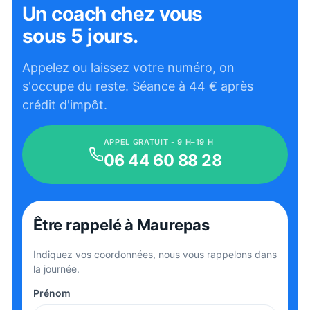
Un coach chez vous
sous 5 jours.
Appelez ou laissez votre numéro, on
s'occupe du reste. Séance à
44
€ après
crédit d'impôt.
APPEL GRATUIT - 9 H–19 H
06 44 60 88 28
Être rappelé
à Maurepas
Indiquez vos coordonnées, nous vous rappelons dans
la journée.
Prénom