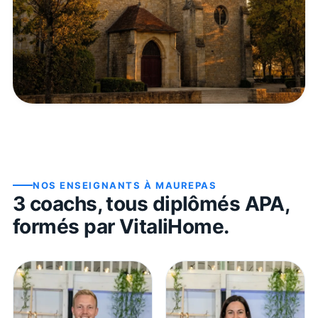
NOS ENSEIGNANTS À
MAUREPAS
3
coach
s
, tous diplômés APA,
formés par VitaliHome.