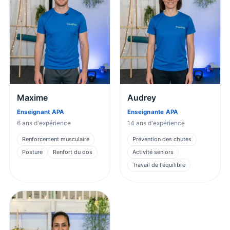
Maxime
Audrey
Enseignant APA
Enseignante APA
6
ans d'expérience
14
ans d'expérience
Renforcement musculaire
Prévention des chutes
Posture
Renfort du dos
Activité seniors
Travail de l'équilibre