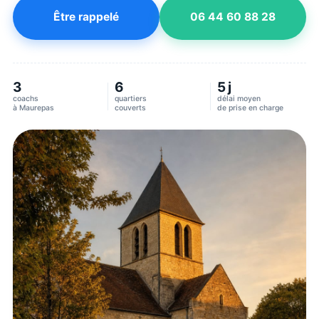
Être rappelé
06 44 60 88 28
3
6
5 j
coachs
quartiers
délai moyen
à
Maurepas
couverts
de prise en charge