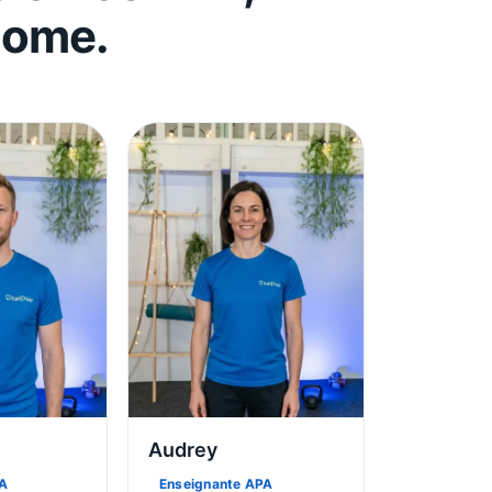
Home.
Audrey
PA
Enseignante APA