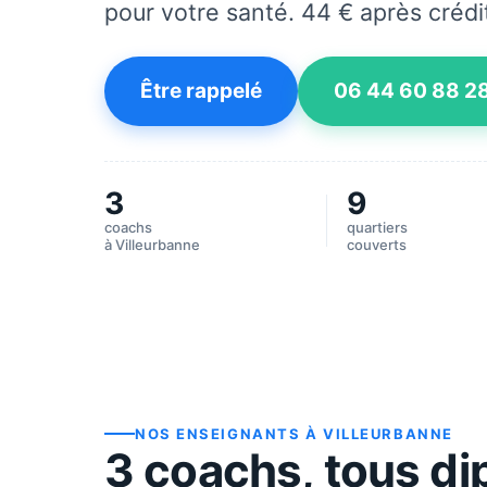
pour votre santé. 44 € après crédi
Être rappelé
06 44 60 88 2
3
9
coachs
quartiers
à
Villeurbanne
couverts
NOS ENSEIGNANTS À
VILLEURBANNE
3
coach
s
, tous d