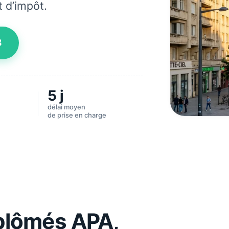
t d’impôt.
8
5 j
délai moyen
de prise en charge
iplômés APA,