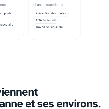
ence
14
ans d'expérience
t post-
Prévention des chutes
Activité seniors
usculaire
Travail de l'équilibre
viennent
banne
et ses environs.