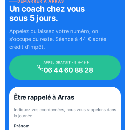
DÉMARRER À
ARRAS
Un coach chez vous
sous 5 jours.
Appelez ou laissez votre numéro, on
s'occupe du reste. Séance à
44
€ après
crédit d'impôt.
APPEL GRATUIT - 9 H–19 H
06 44 60 88 28
Être rappelé
à Arras
Indiquez vos coordonnées, nous vous rappelons dans
la journée.
Prénom