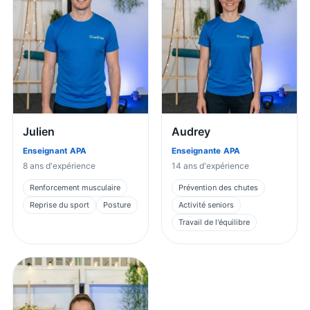
Julien
Audrey
Enseignant APA
Enseignante APA
8
ans d'expérience
14
ans d'expérience
Renforcement musculaire
Prévention des chutes
Reprise du sport
Posture
Activité seniors
Travail de l'équilibre