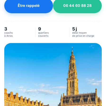
Être rappelé
06 44 60 88 28
3
9
5 j
coachs
quartiers
délai moyen
à
Arras
couverts
de prise en charge