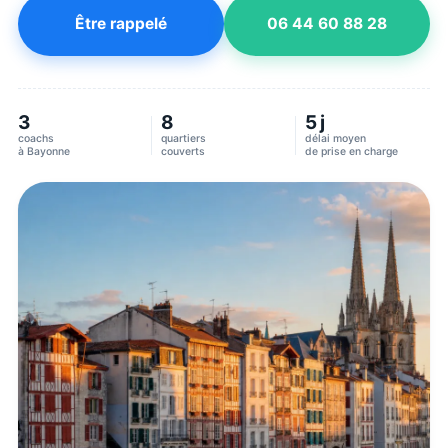
Être rappelé
06 44 60 88 28
3
8
5 j
coachs
quartiers
délai moyen
à
Bayonne
couverts
de prise en charge