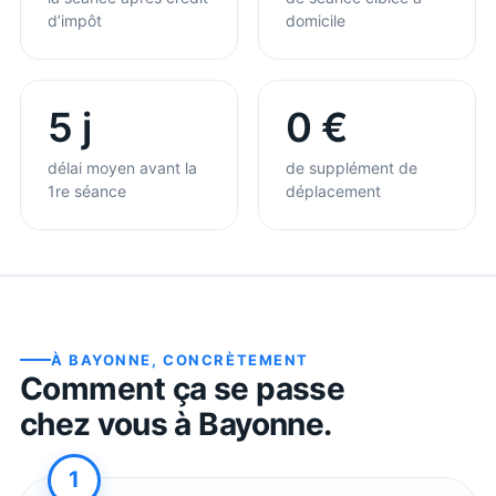
d’impôt
domicile
5 j
0 €
délai moyen avant la
de supplément de
1re séance
déplacement
À
BAYONNE
, CONCRÈTEMENT
Comment ça se passe
chez vous à
Bayonne
.
1