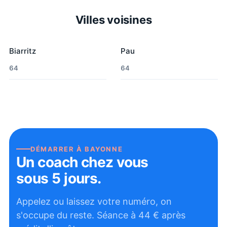
Villes voisines
Biarritz
Pau
64
64
DÉMARRER À
BAYONNE
Un coach chez vous
sous 5 jours.
Appelez ou laissez votre numéro, on
s'occupe du reste. Séance à
44
€ après