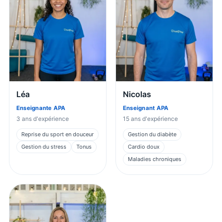
Léa
Nicolas
Enseignante APA
Enseignant APA
3
ans d'expérience
15
ans d'expérience
Reprise du sport en douceur
Gestion du diabète
Gestion du stress
Tonus
Cardio doux
Maladies chroniques