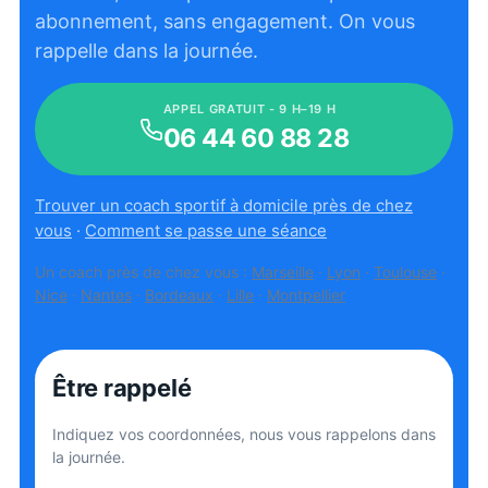
abonnement, sans engagement. On vous
rappelle dans la journée.
APPEL GRATUIT - 9 H–19 H
06 44 60 88 28
Trouver un coach sportif à domicile près de chez
vous
·
Comment se passe une séance
Un coach près de chez vous :
Marseille
·
Lyon
·
Toulouse
·
Nice
·
Nantes
·
Bordeaux
·
Lille
·
Montpellier
Être rappelé
Indiquez vos coordonnées, nous vous rappelons dans
la journée.