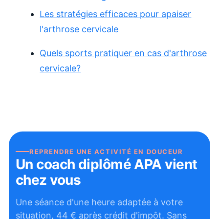
Les stratégies efficaces pour apaiser
l'arthrose cervicale
Quels sports pratiquer en cas d'arthrose
cervicale?
REPRENDRE UNE ACTIVITÉ EN DOUCEUR
Un coach diplômé APA vient
chez vous
Une séance d'une heure adaptée à votre
situation,
44
€ après crédit d'impôt. Sans