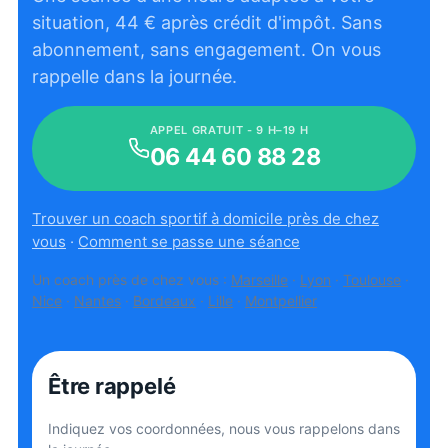
situation,
44
€ après crédit d'impôt. Sans
abonnement, sans engagement. On vous
rappelle dans la journée.
APPEL GRATUIT - 9 H–19 H
06 44 60 88 28
Trouver un coach sportif à domicile près de chez
vous
·
Comment se passe une séance
Un coach près de chez vous :
Marseille
·
Lyon
·
Toulouse
·
Nice
·
Nantes
·
Bordeaux
·
Lille
·
Montpellier
Être rappelé
Indiquez vos coordonnées, nous vous rappelons dans