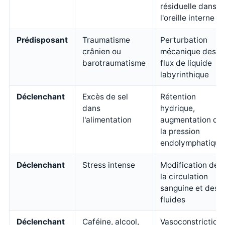
résiduelle dans
l'oreille interne
Prédisposant
Traumatisme
Perturbation
crânien ou
mécanique des
barotraumatisme
flux de liquide
labyrinthique
Déclenchant
Excès de sel
Rétention
dans
hydrique,
l'alimentation
augmentation de
la pression
endolymphatique
Déclenchant
Stress intense
Modification de
la circulation
sanguine et des
fluides
Déclenchant
Caféine, alcool,
Vasoconstriction