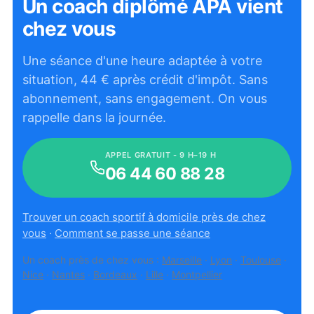
Un coach diplômé APA vient
chez vous
Une séance d'une heure adaptée à votre
situation,
44
€ après crédit d'impôt. Sans
abonnement, sans engagement. On vous
rappelle dans la journée.
APPEL GRATUIT - 9 H–19 H
06 44 60 88 28
Trouver un coach sportif à domicile près de chez
vous
·
Comment se passe une séance
Un coach près de chez vous :
Marseille
·
Lyon
·
Toulouse
·
Nice
·
Nantes
·
Bordeaux
·
Lille
·
Montpellier