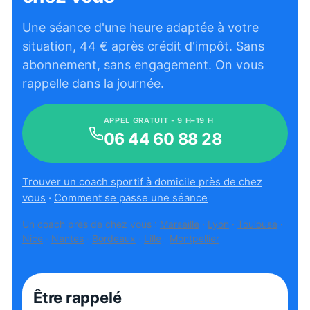
Une séance d'une heure adaptée à votre
situation,
44
€ après crédit d'impôt. Sans
abonnement, sans engagement. On vous
rappelle dans la journée.
APPEL GRATUIT - 9 H–19 H
06 44 60 88 28
Trouver un coach sportif à domicile près de chez
vous
·
Comment se passe une séance
Un coach près de chez vous :
Marseille
·
Lyon
·
Toulouse
·
Nice
·
Nantes
·
Bordeaux
·
Lille
·
Montpellier
Être rappelé