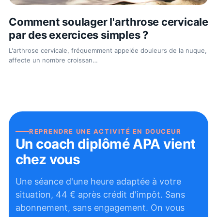
Comment soulager l'arthrose cervicale
par des exercices simples ?
L'arthrose cervicale, fréquemment appelée douleurs de la nuque,
affecte un nombre croissan
…
REPRENDRE UNE ACTIVITÉ EN DOUCEUR
Un coach diplômé APA vient
chez vous
Une séance d'une heure adaptée à votre
situation,
44
€ après crédit d'impôt. Sans
abonnement, sans engagement. On vous