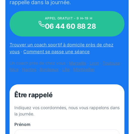
rappelle dans la journée.
APPEL GRATUIT - 9 H–19 H
06 44 60 88 28
Trouver un coach sportif à domicile près de chez
vous
·
Comment se passe une séance
Un coach près de chez vous :
Marseille
·
Lyon
·
Toulouse
·
Nice
·
Nantes
·
Bordeaux
·
Lille
·
Montpellier
Être rappelé
Indiquez vos coordonnées, nous vous rappelons dans
la journée.
Prénom