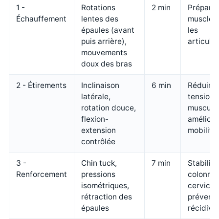
1 -
Rotations
2 min
Préparer
Échauffement
lentes des
muscles 
épaules (avant
les
puis arrière),
articula
mouvements
doux des bras
2 - Étirements
Inclinaison
6 min
Réduire 
latérale,
tensions
rotation douce,
musculai
flexion-
améliore
extension
mobilité
contrôlée
3 -
Chin tuck,
7 min
Stabilise
Renforcement
pressions
colonne
isométriques,
cervical
rétraction des
prévenir
épaules
récidive