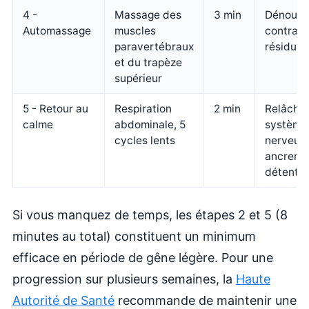
4 -
Massage des
3 min
Dénouer 
Automassage
muscles
contract
paravertébraux
résiduel
et du trapèze
supérieur
5 - Retour au
Respiration
2 min
Relâcher
calme
abdominale, 5
système
cycles lents
nerveux,
ancrer l
détente
Si vous manquez de temps, les étapes 2 et 5 (8
minutes au total) constituent un minimum
efficace en période de gêne légère. Pour une
progression sur plusieurs semaines, la
Haute
Autorité de Santé
recommande de maintenir une