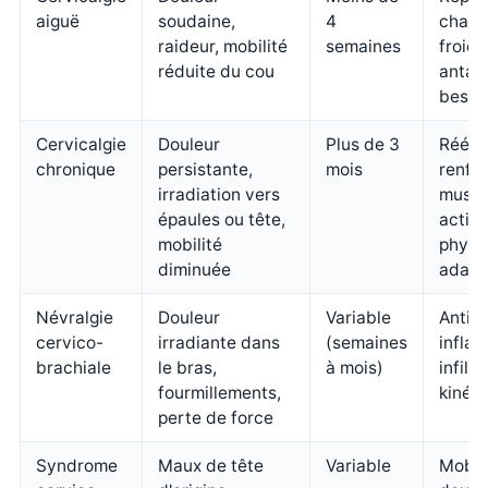
aiguë
soudaine,
4
chale
raideur, mobilité
semaines
froid,
réduite du cou
antalg
besoi
Cervicalgie
Douleur
Plus de 3
Réédu
chronique
persistante,
mois
renfo
irradiation vers
muscu
épaules ou tête,
activi
mobilité
physi
diminuée
adapt
Névralgie
Douleur
Variable
Anti-
cervico-
irradiante dans
(semaines
infla
brachiale
le bras,
à mois)
infiltr
fourmillements,
kinési
perte de force
Syndrome
Maux de tête
Variable
Mobili