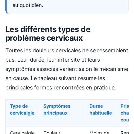
au quotidien.
Les différents types de
problèmes cervicaux
Toutes les douleurs cervicales ne se ressemblent
pas. Leur durée, leur intensité et leurs
symptômes associés varient selon le mécanisme
en cause. Le tableau suivant résume les
principales formes rencontrées en pratique.
Type de
Symptômes
Durée
Prise
cervicalgie
principaux
habituelle
charg
coura
Cervicalgie
Douleur
Moins de
Repos 