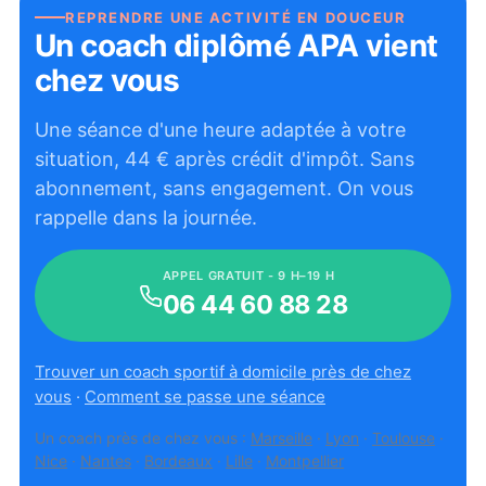
REPRENDRE UNE ACTIVITÉ EN DOUCEUR
Un coach diplômé APA vient
chez vous
Une séance d'une heure adaptée à votre
situation,
44
€ après crédit d'impôt. Sans
abonnement, sans engagement. On vous
rappelle dans la journée.
APPEL GRATUIT - 9 H–19 H
06 44 60 88 28
Trouver un coach sportif à domicile près de chez
vous
·
Comment se passe une séance
Un coach près de chez vous :
Marseille
·
Lyon
·
Toulouse
·
Nice
·
Nantes
·
Bordeaux
·
Lille
·
Montpellier