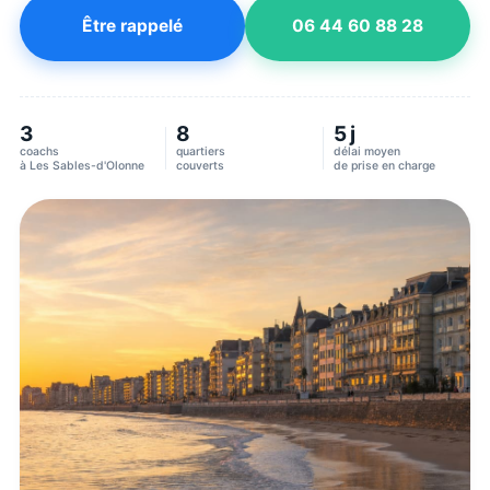
Être rappelé
06 44 60 88 28
3
8
5 j
coachs
quartiers
délai moyen
à
Les Sables-d'Olonne
couverts
de prise en charge