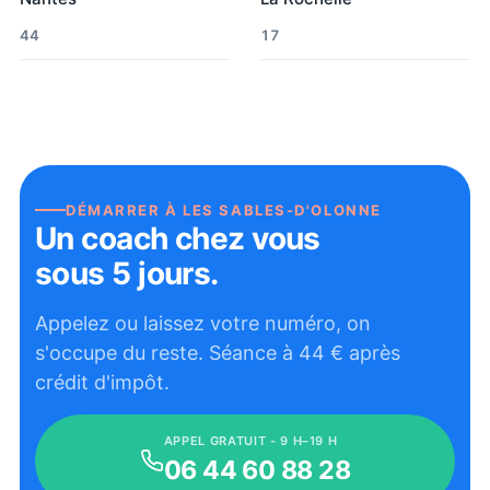
44
17
DÉMARRER À
LES SABLES-D'OLONNE
Un coach chez vous
sous 5 jours.
Appelez ou laissez votre numéro, on
s'occupe du reste. Séance à
44
€ après
crédit d'impôt.
APPEL GRATUIT - 9 H–19 H
06 44 60 88 28