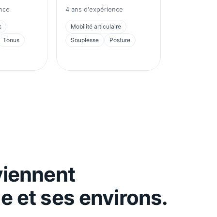
nce
4
ans d'expérience
t
Mobilité articulaire
Tonus
Souplesse
Posture
viennent
e
et ses environs.