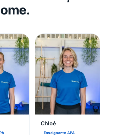
Home.
Chloé
APA
Enseignante APA