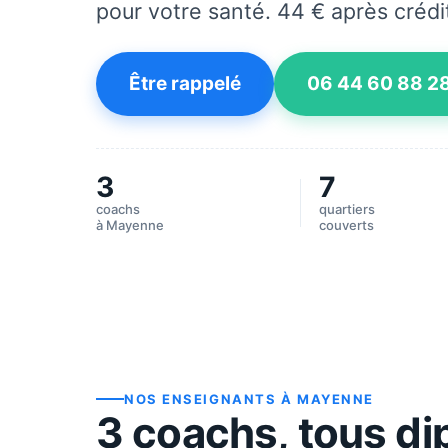
pour votre santé. 44 € après crédi
Être rappelé
06 44 60 88 2
3
7
coachs
quartiers
à
Mayenne
couverts
NOS ENSEIGNANTS À
MAYENNE
3
coach
s
, tous d