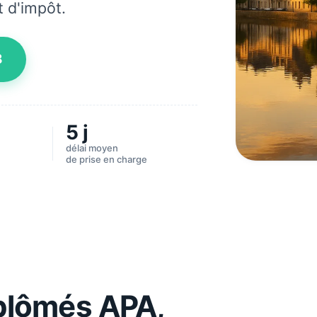
t d'impôt.
8
5 j
délai moyen
de prise en charge
iplômés APA,