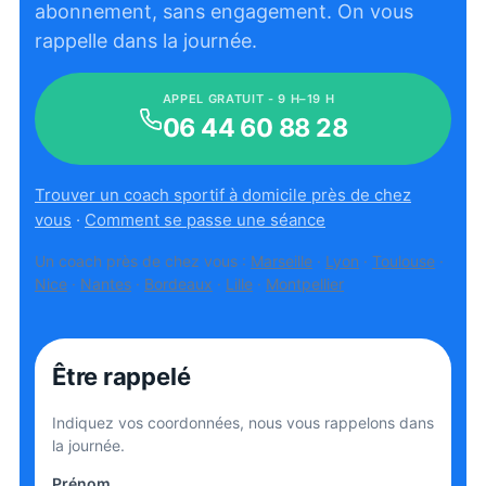
abonnement, sans engagement. On vous
rappelle dans la journée.
APPEL GRATUIT - 9 H–19 H
06 44 60 88 28
Trouver un coach sportif à domicile près de chez
vous
·
Comment se passe une séance
Un coach près de chez vous :
Marseille
·
Lyon
·
Toulouse
·
Nice
·
Nantes
·
Bordeaux
·
Lille
·
Montpellier
Être rappelé
Indiquez vos coordonnées, nous vous rappelons dans
la journée.
Prénom