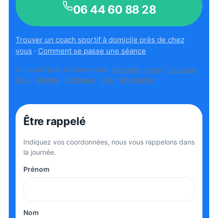
06 44 60 88 28
Trouver un coach sportif à domicile près de chez
vous
·
Comment se passe une séance
Un coach près de chez vous :
Marseille
·
Lyon
·
Toulouse
·
Nice
·
Nantes
·
Bordeaux
·
Lille
·
Montpellier
Être rappelé
Indiquez vos coordonnées, nous vous rappelons dans
la journée.
Prénom
Nom