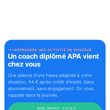
REPRENDRE UNE ACTIVITÉ EN DOUCEUR
Un coach diplômé APA vient
chez vous
Une séance d'une heure adaptée à votre
situation,
44
€ après crédit d'impôt. Sans
abonnement, sans engagement. On vous
rappelle dans la journée.
APPEL GRATUIT - 9 H–19 H