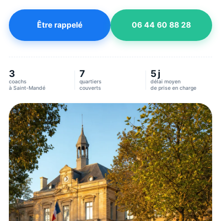
Être rappelé
06 44 60 88 28
3
7
5 j
coachs
quartiers
délai moyen
à
Saint-Mandé
couverts
de prise en charge