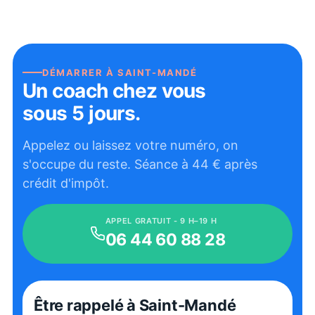
DÉMARRER À
SAINT-MANDÉ
Un coach chez vous
sous 5 jours.
Appelez ou laissez votre numéro, on
s'occupe du reste. Séance à
44
€ après
crédit d'impôt.
APPEL GRATUIT - 9 H–19 H
06 44 60 88 28
Être rappelé
à Saint-Mandé